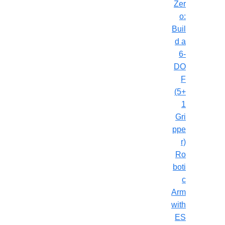
Zer
o:
Buil
d a
6-
DO
F
(5+
1
Gri
ppe
r)
Ro
boti
c
Arm
with
ES