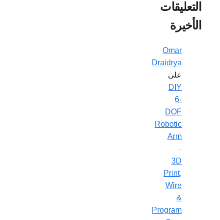
التعليقات
الأخيرة
Omar
Draidrya
على
DIY
6-
DOF
Robotic
Arm
–
3D
Print,
Wire
&
Program