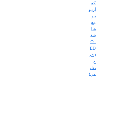
كم
أردو
ينو
مع
شا
شة
OL
ED
(شر
ح
تعلي
مي)