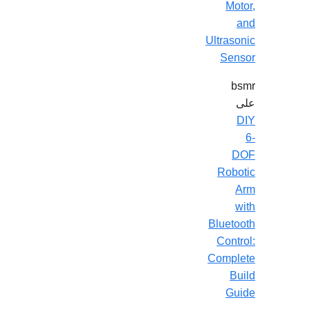
Motor,
and
Ultrasonic
Sensor
bsmr
على
DIY
6-
DOF
Robotic
Arm
with
Bluetooth
Control:
Complete
Build
Guide