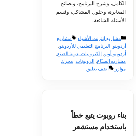
الكامل، وشرح البرنامج، ونصائح
المعايرة، وحلول المشاكل، وقسم
الأسئلة الشائعة.
التصنيفات
الوسوم
مشاريع إنترنت الأشياء
مشاريع
أردوينو
,
البرنامج التعليمي للأردوينو
,
أردوينو أونو
,
إلكترونيات يدوية الصنع
,
مشاريع الصنّاع
,
الروبوتات
,
محرك
مؤازر
أضف تعليق
بناء روبوت يتبع خطاً
باستخدام مستشعر