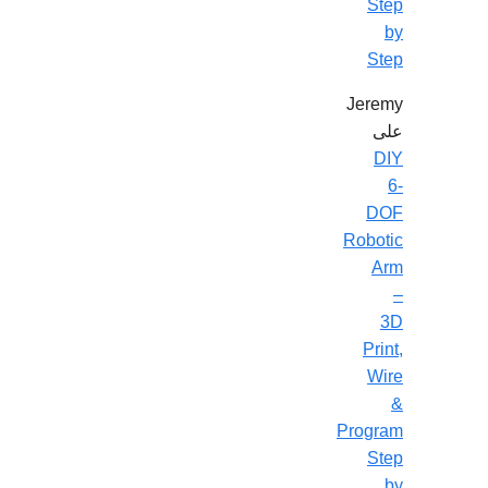
Step
by
Step
Jeremy
على
DIY
6-
DOF
Robotic
Arm
–
3D
Print,
Wire
&
Program
Step
by