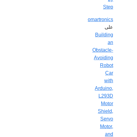
Step
omartronics
على
Building
an
Obstacle-
Avoiding
Robot
Car
with
Arduino,
L293D
Motor
Shield,
Servo
Motor,
and