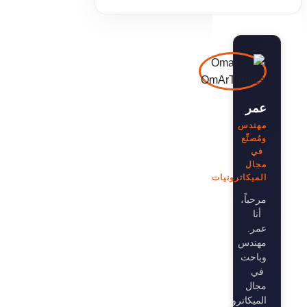
عمر
مهندس
ومُصنِّع
في
مجال
الميكاترونيات
مرحباً،
أنا
عمر.
مهندس
وباحث
في
مجال
الميكاترونيات،