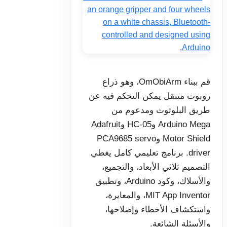
قم ببناء OmObiArm، وهو ذراع
روبوت متنقل يمكن التحكم فيه عن
طريق البلوتوث ومدعوم من
Arduino Mega وHC-05 وAdafruit
Motor Shield وPCA9685 servo
driver. برنامج تعليمي كامل يغطي
التصميم ثلاثي الأبعاد، والتجميع،
والأسلاك، وكود Arduino، وتطبيق
MIT App Inventor، والمعايرة،
واستكشاف الأخطاء وإصلاحها،
والأسئلة الشائعة.