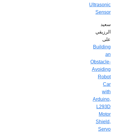
Ultrasonic
Sensor
سعيد
الرزيقي
على
Building
an
Obstacle-
Avoiding
Robot
Car
with
Arduino,
L293D
Motor
Shield,
Servo