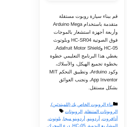
قم ببناء سيارة روبوت مستقلة
متقدمة باستخدام Arduino Mega
وأربعة أجهزة استشعار بالموجات
فوق الصوتية HC-SR04 وبلوتوث
HC-05 وAdafruit Motor Shield.
يغطي هذا البرنامج التعليمي خطوة
بخطوة تجميع الهيكل، والأسلاك،
وكود Arduino، وتطبيق التحكم MIT
App Inventor، وتجنب العوائق
بشكل مستقل.
التصنيفات
بناء الروبوت الخاص بك (للمبتدئين)
,
الوسوم
الروبوتات المتنقلة
,
الروبوتات
أدافروت
,
أردوينو
,
أردوينو ميجا
,
بلوتوث
,
المشاريع اليدوية
,
HC-05
,
درع المحرك
,