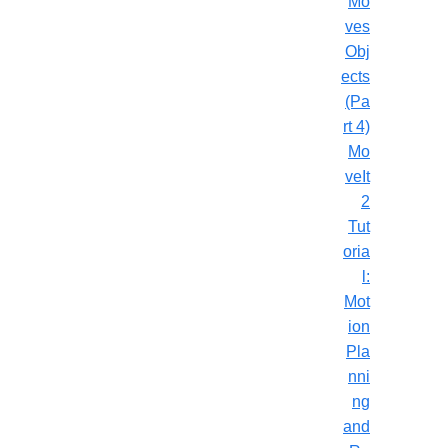
Mo
ves
Obj
ects
(Pa
rt 4)
Mo
veIt
2
Tut
oria
l:
Mot
ion
Pla
nni
ng
and