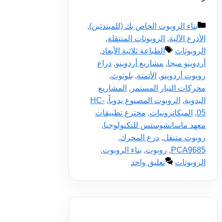
التصنيفات
بناء الروبوت الخاص بك (للمبتدئين)
,
الأذرع الآلية
,
الروبوتات المتنقلة
,
الوسوم
الروبوتات
الطباعة ثلاثية الأبعاد
,
أردوينو ميجا
,
مشاريع أردوينو
,
ذراع
روبوت أردوينو
,
الأتمتة
,
بلوتوث
,
محركات التيار المستمر
,
المشاريع
اليدوية
,
الروبوت المصنوع يدوياً
,
HC-
05
,
الميكاترونيات
,
مخترع تطبيقات
معهد ماساتشوستس للتكنولوجيا
,
روبوت متنقل
,
درع المحرك
,
PCA9685
,
روبوت
,
بناء الروبوت
,
الروبوتات
تعليق واحد