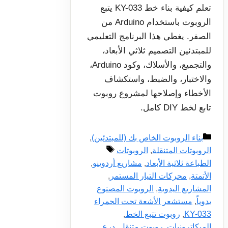
تعلم كيفية بناء خط KY-033 يتبع
الروبوت باستخدام Arduino من
الصفر. يغطي هذا البرنامج التعليمي
للمبتدئين التصميم ثلاثي الأبعاد،
والتجميع، والأسلاك، وكود Arduino،
والاختبار، والضبط، واستكشاف
الأخطاء وإصلاحها لمشروع روبوت
تابع لخط DIY كامل.
التصنيفات
بناء الروبوت الخاص بك (للمبتدئين)
,
الوسوم
الروبوتات المتنقلة
,
الروبوتات
الطباعة ثلاثية الأبعاد
,
مشاريع أردوينو
,
الأتمتة
,
محركات التيار المستمر
,
المشاريع اليدوية
,
الروبوت المصنوع
يدوياً
,
مستشعر الأشعة تحت الحمراء
KY-033
,
روبوت تتبع الخط
,
الميكاترونيات
,
روبوت متنقل
,
درع