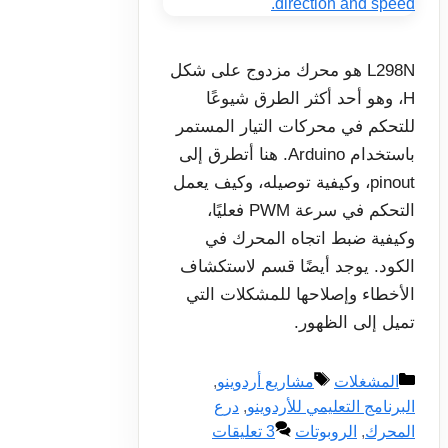
L298N هو محرك مزدوج على شكل
H، وهو أحد أكثر الطرق شيوعًا
للتحكم في محركات التيار المستمر
باستخدام Arduino. هنا أتطرق إلى
pinout، وكيفية توصيله، وكيف يعمل
التحكم في سرعة PWM فعليًا،
وكيفية ضبط اتجاه المحرك في
الكود. يوجد أيضًا قسم لاستكشاف
الأخطاء وإصلاحها للمشكلات التي
تميل إلى الظهور.
التصنيفات
الوسوم
المشغلات
مشاريع أردوينو
,
البرنامج التعليمي للأردوينو
,
درع
المحرك
,
الروبوتات
3 تعليقات