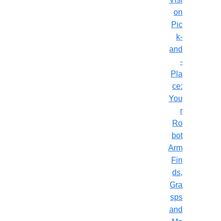
on
Pic
k-
and
-
Pla
ce:
You
r
Ro
bot
Arm
Fin
ds,
Gra
sps
and