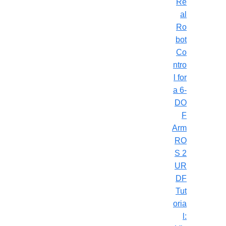
Re
al
Ro
bot
Co
ntro
l for
a 6-
DO
F
Arm
RO
S 2
UR
DF
Tut
oria
l: