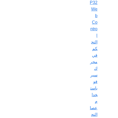
P32
We
b
Co
ntro
l
التح
كم
في
محر
ك
سير
فو
باست
خدا
م
عصا
التح