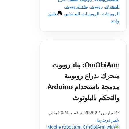
المحرك
,
روبوت
,
بناء الروبوت
,
الروبوتات
,
الروبوتات للمبتدئين
تعليق
واحد
OmObiArm: بناء روبوت
متحرك بذراع روبوتية
مدمجة باستخدام Arduino
والتحكم بالبلوتوث
27 مارس 2026
22. نوفمبر 2024
بقلم
عمر دريدرية