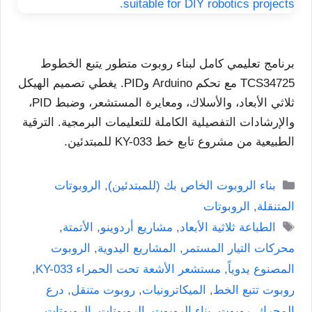
برنامج تعليمي كامل لبناء روبوت متطور يتبع الخطوط
TCS34725 مع تحكم Arduino وPID. يغطي تصميم الهيكل
ثلاثي الأبعاد، والأسلاك، ومعايرة المستشعر، وضبط PID،
والإرشادات التفصيلية الكاملة للتعليمات البرمجية. الترقية
الطبيعية من مشروع تابع خط KY-033 للمبتدئين.
التصنيفات
بناء الروبوت الخاص بك (للمبتدئين)
,
الروبوتات
المتنقلة
,
الروبوتات
الوسوم
الطباعة ثلاثية الأبعاد
,
مشاريع أردوينو
,
الأتمتة
,
محركات التيار المستمر
,
المشاريع اليدوية
,
الروبوت
المصنوع يدوياً
,
مستشعر الأشعة تحت الحمراء KY-033
,
روبوت تتبع الخط
,
الميكاترونيات
,
روبوت متنقل
,
درع
المحرك
,
روبوت
,
بناء الروبوت
,
الروبوتات
,
الروبوتات