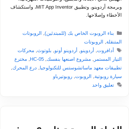
وبرمجة أردوينو، وتطبيق MIT App Inventor، واستكشاف
الأخطاء وإصلاحها.
التصنيفات
بناء الروبوت الخاص بك (للمبتدئين)
,
الروبوتات
المتنقلة
,
الروبوتات
الوسوم
أدافروت
,
أردوينو
,
أردوينو أونو
,
بلوتوث
,
محركات
التيار المستمر
,
مشروع اصنعها بنفسك
,
HC-05
,
مخترع
تطبيقات معهد ماساتشوستس للتكنولوجيا
,
درع المحرك
,
سيارة روبوتية
,
الروبوت
,
روبوتيرباو
تعليق واحد