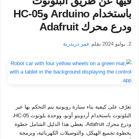
فيها عن طريق البلوتوث
باستخدام Arduino وHC-05
ودرع محرك Adafruit
2. يوليو 2024
بقلم
عمر دريدرية
تعرّف على كيفية بناء سيارة روبوتية يتم التحكم بها عبر
البلوتوث باستخدام أردوينو أونو، ووحدة بلوتوث HC-05،
ودرع محرك Adafruit. يغطي هذا الدليل الشامل خطوة
بخطوة تجميع الهيكل، والتوصيلات الكهربائية، وبرمجة