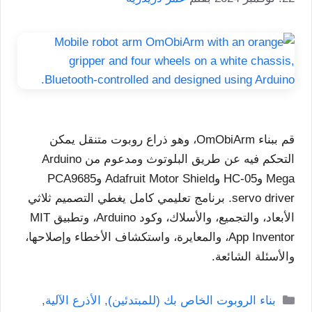
قم ببناء OmObiArm، وهو ذراع روبوت متنقل يمكن
التحكم فيه عن طريق البلوتوث ومدعوم من Arduino
Mega وHC-05 وAdafruit Motor Shield وPCA9685
servo driver. برنامج تعليمي كامل يغطي التصميم ثلاثي
الأبعاد، والتجميع، والأسلاك، وكود Arduino، وتطبيق MIT
App Inventor، والمعايرة، واستكشاف الأخطاء وإصلاحها،
والأسئلة الشائعة.
التصنيفات
بناء الروبوت الخاص بك (للمبتدئين)
,
الأذرع الآلية
,