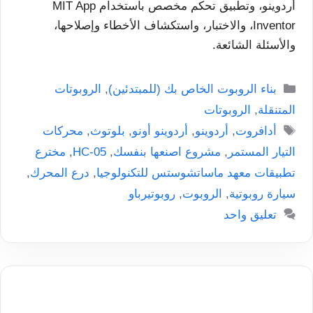
أردوينو، وتطبيق تحكم مخصص باستخدام MIT App
Inventor، والاختبار، واستكشاف الأخطاء وإصلاحها،
والأسئلة الشائعة.
التصنيفات
بناء الروبوت الخاص بك (للمبتدئين)
,
الروبوتات
المتنقلة
,
الروبوتات
الوسوم
أدافروت
,
أردوينو
,
أردوينو أونو
,
بلوتوث
,
محركات
التيار المستمر
,
مشروع اصنعها بنفسك
,
HC-05
,
مخترع
تطبيقات معهد ماساتشوستس للتكنولوجيا
,
درع المحرك
,
سيارة روبوتية
,
الروبوت
,
روبوتيرباو
تعليق واحد