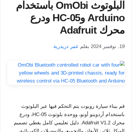
البلوتوث OmObi باستخدام
Arduino وHC-05 ودرع
محرك Adafruit
19. نوفمبر 2024
بقلم
عمر دريدرية
قم ببناء سيارة روبوت يتم التحكم فيها عبر البلوتوث
باستخدام أردوينو أونو، ووحدة بلوتوث HC-05، ودرع
محرك Adafruit V1.2. دليل تعليمي كامل يغطي تصميم
الهيكل ثلاثي الأبعاد، والتجميع، والتوصيلات الكهربائية،