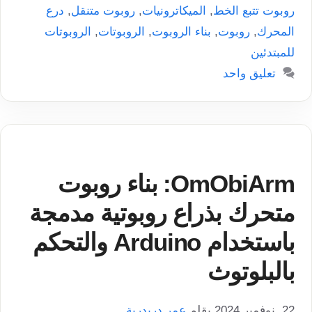
روبوت تتبع الخط
,
الميكاترونيات
,
روبوت متنقل
,
درع
المحرك
,
روبوت
,
بناء الروبوت
,
الروبوتات
,
الروبوتات
للمبتدئين
تعليق واحد
OmObiArm: بناء روبوت
متحرك بذراع روبوتية مدمجة
باستخدام Arduino والتحكم
بالبلوتوث
22. نوفمبر 2024
بقلم
عمر دريدرية