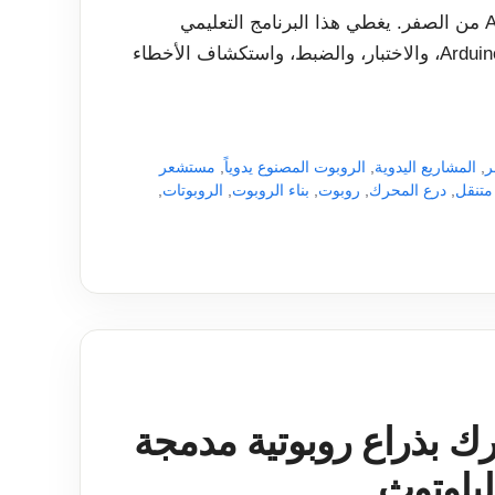
تعلم كيفية بناء خط KY-033 يتبع الروبوت باستخدام Arduino من الصفر. يغطي هذا البرنامج التعليمي
للمبتدئين التصميم ثلاثي الأبعاد، والتجميع، والأسلاك، وكود Arduino، والاختبار، والضبط، واستكشاف الأخطاء
ر
,
المشاريع اليدوية
,
الروبوت المصنوع يدوياً
,
مستشعر
متنقل
,
درع المحرك
,
روبوت
,
بناء الروبوت
,
الروبوتات
,
ت متحرك بذراع روبوتية مدمجة