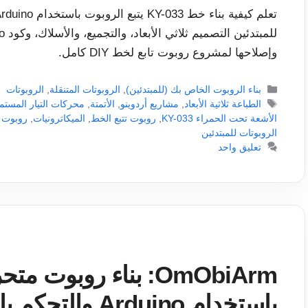
وإصلاحها لمشروع روبوت تابع لخط DIY كامل.
التصنيفات
بناء الروبوت الخاص بك (للمبتدئين)
,
الروبوتات المتنقلة
,
الروبوتات
الوسوم
الطباعة ثلاثية الأبعاد
,
مشاريع أردوينو
,
الأتمتة
,
محركات التيار المستم
الأشعة تحت الحمراء KY-033
,
روبوت تتبع الخط
,
الميكاترونيات
,
روبوت 
الروبوتات للمبتدئين
تعليق واحد
OmObiArm: بناء روبو
باستخدام Arduino والتحكم بالبلوتوث