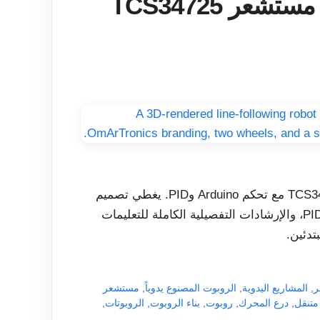
بناء روبوت يتبع خطاً باستخدام مستشعر TCS34725
برنامج تعليمي كامل لبناء روبوت متطور يتبع الخطوط TCS34725 مع تحكم Arduino وPID. يغطي تصميم
الهيكل ثلاثي الأبعاد، والأسلاك، ومعايرة المستشعر، وضبط PID، والإرشادات التفصيلية الكاملة للتعليمات
ر
,
المشاريع اليدوية
,
الروبوت المصنوع يدوياً
,
مستشعر
متنقل
,
درع المحرك
,
روبوت
,
بناء الروبوت
,
الروبوتات
,