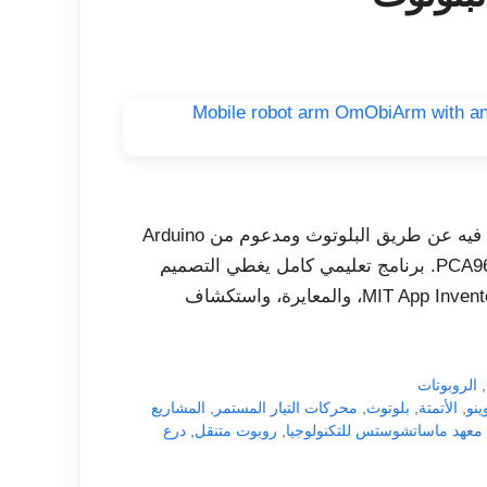
قم ببناء OmObiArm، وهو ذراع روبوت متنقل يمكن التحكم فيه عن طريق البلوتوث ومدعوم من Arduino
Mega وHC-05 وAdafruit Motor Shield وPCA9685 servo driver. برنامج تعليمي كامل يغطي التصميم
ثلاثي الأبعاد، والتجميع، والأسلاك، وكود Arduino، وتطبيق MIT App Inventor، والمعايرة، واستكشاف
,
الروبوتات
ينو
,
الأتمتة
,
بلوتوث
,
محركات التيار المستمر
,
المشاريع
معهد ماساتشوستس للتكنولوجيا
,
روبوت متنقل
,
درع