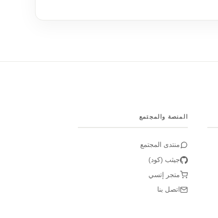
المنصة والمجتمع
منتدى المجتمع
جيثب (كود)
متجر إتسي
اتصل بنا