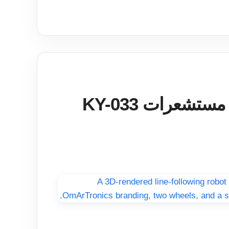
بناء روبوت يتبع خطاً باستخدام مستشعرات KY-033