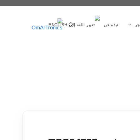
جر
نبذة عن