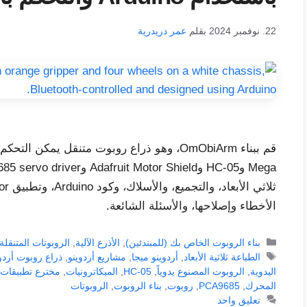
22. نوفمبر 2024
بقلم
عمر دريدرية
الأخطاء وإصلاحها، والأسئلة الشائعة.
التصنيفات
بناء الروبوت الخاص بك (للمبتدئين)
,
الأذرع الآلية
,
الروبوتات المتنقلة
الوسوم
الطباعة ثلاثية الأبعاد
,
أردوينو ميجا
,
مشاريع أردوينو
,
ذراع روبوت أردو
اليدوية
,
الروبوت المصنوع يدوياً
,
HC-05
,
الميكاترونيات
,
مخترع تطبيقات 
المحرك
,
PCA9685
,
روبوت
,
بناء الروبوت
,
الروبوتات
تعليق واحد