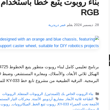
RGB
28. ديسمبر 2024
بقلم
عمر دريدرية
حث
البرمجية. الترقية الطبيعية من مشروع تابع خط KY-033 للمبتدئين.
التصنيفات
بناء الروبوت الخاص بك (للمبتدئين)
,
الروبوتات المتنقلة
,
الروبوتات
الوسوم
الطباعة ثلاثية الأبعاد
,
مشاريع أردوينو
,
الأتمتة
,
محركات التيار المستم
الأشعة تحت الحمراء KY-033
,
روبوت تتبع الخط
,
الميكاترونيات
,
روبوت 
الروبوتات للمبتدئين