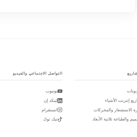
اريع
التواصل الاجتماعي والفيديو
بوتات
يوتيوب
يع إنترنت الأشياء
لينكد إن
ة الاستشعار والمحركات
انستقرام
يم والطباعة ثلاثية الأبعاد
تيك توك