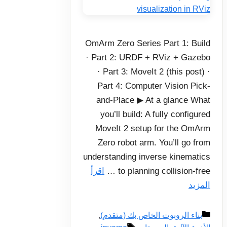
OmArm Zero Series Part 1: Build
· Part 2: URDF + RViz + Gazebo
· Part 3: MoveIt 2 (this post) ·
Part 4: Computer Vision Pick-
and-Place ▶ At a glance What
you’ll build: A fully configured
MoveIt 2 setup for the OmArm
Zero robot arm. You’ll go from
understanding inverse kinematics
to planning collision-free …
اقرأ
المزيد
التصنيفات
بناء الروبوت الخاص بك (متقدم)
,