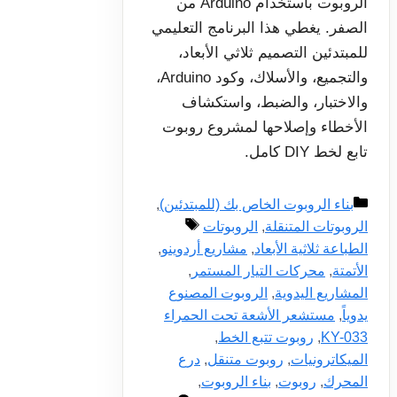
الروبوت باستخدام Arduino من
الصفر. يغطي هذا البرنامج التعليمي
للمبتدئين التصميم ثلاثي الأبعاد،
والتجميع، والأسلاك، وكود Arduino،
والاختبار، والضبط، واستكشاف
الأخطاء وإصلاحها لمشروع روبوت
تابع لخط DIY كامل.
التصنيفات
بناء الروبوت الخاص بك (للمبتدئين)
,
الوسوم
الروبوتات المتنقلة
,
الروبوتات
الطباعة ثلاثية الأبعاد
,
مشاريع أردوينو
,
الأتمتة
,
محركات التيار المستمر
,
المشاريع اليدوية
,
الروبوت المصنوع
يدوياً
,
مستشعر الأشعة تحت الحمراء
KY-033
,
روبوت تتبع الخط
,
الميكاترونيات
,
روبوت متنقل
,
درع
المحرك
,
روبوت
,
بناء الروبوت
,