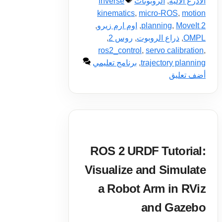
الوسوم
الأذرع الآلية
,
الروبوتات
inverse
kinematics
,
micro-ROS
,
motion
MoveIt 2
,
planning
,
اوم ارم زيرو
,
OMPL
,
ذراع الروبوت
,
روس 2
,
ros2_control
,
servo calibration
,
trajectory planning
,
برنامج تعليمي
أضف تعليق
ROS 2 URDF Tutorial:
Visualize and Simulate
a Robot Arm in RViz
and Gazebo