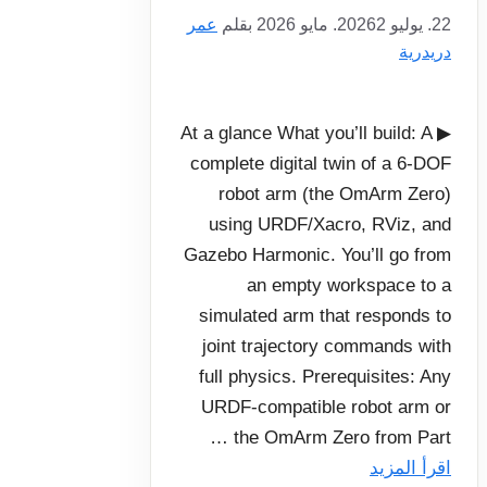
22. يوليو 2026
2. مايو 2026
بقلم
عمر
دريدرية
▶ At a glance What you’ll build: A
complete digital twin of a 6-DOF
robot arm (the OmArm Zero)
using URDF/Xacro, RViz, and
Gazebo Harmonic. You’ll go from
an empty workspace to a
simulated arm that responds to
joint trajectory commands with
full physics. Prerequisites: Any
URDF-compatible robot arm or
the OmArm Zero from Part …
اقرأ المزيد