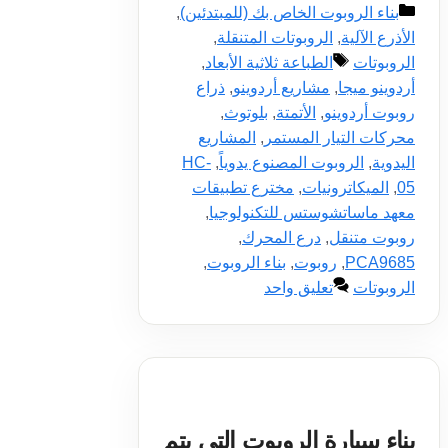
التصنيفات
بناء الروبوت الخاص بك (للمبتدئين)
,
الأذرع الآلية
,
الروبوتات المتنقلة
,
الوسوم
الروبوتات
الطباعة ثلاثية الأبعاد
,
أردوينو ميجا
,
مشاريع أردوينو
,
ذراع
روبوت أردوينو
,
الأتمتة
,
بلوتوث
,
محركات التيار المستمر
,
المشاريع
اليدوية
,
الروبوت المصنوع يدوياً
,
HC-
05
,
الميكاترونيات
,
مخترع تطبيقات
معهد ماساتشوستس للتكنولوجيا
,
روبوت متنقل
,
درع المحرك
,
PCA9685
,
روبوت
,
بناء الروبوت
,
الروبوتات
تعليق واحد
بناء سيارة الروبوت التي يتم