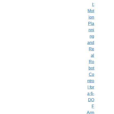
l:
Mot
ion
Pla
nni
ng
and
Re
al
Ro
bot
Co
ntro
l for
a 6-
DO
F
Arm