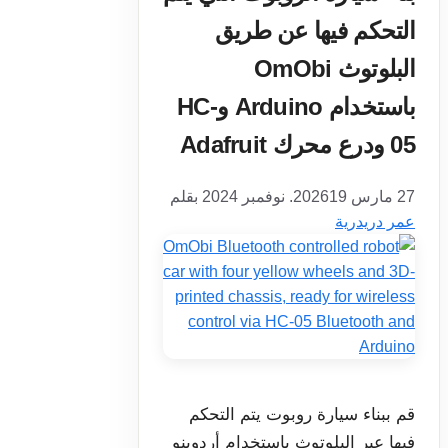
التحكم فيها عن طريق
البلوتوث OmObi
باستخدام Arduino وHC-
05 ودرع محرك Adafruit
27 مارس 2026
19. نوفمبر 2024
بقلم
عمر دريدرية
قم ببناء سيارة روبوت يتم التحكم
فيها عبر البلوتوث باستخدام أردوينو