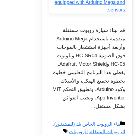
قم ببناء سيارة روبوت مستقلة
متقدمة باستخدام Arduino Mega
وأربعة أجهزة استشعار بالموجات
فوق الصوتية HC-SR04 وبلوتوث
HC-05 وAdafruit Motor Shield.
يغطي هذا البرنامج التعليمي خطوة
بخطوة تجميع الهيكل، والأسلاك،
وكود Arduino، وتطبيق التحكم MIT
App Inventor، وتجنب العوائق
بشكل مستقل.
التصنيفات
بناء الروبوت الخاص بك (للمبتدئين)
,
الوسوم
الروبوتات المتنقلة
,
الروبوتات