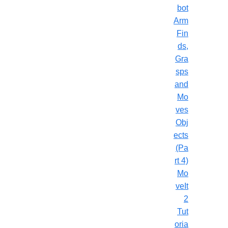
bot
Arm
Fin
ds,
Gra
sps
and
Mo
ves
Obj
ects
(Pa
rt 4)
Mo
veIt
2
Tut
oria