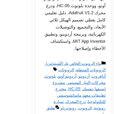
أونو، ووحدة بلوتوث HC-05، ودرع
محرك Adafruit V1.2. دليل تعليمي
كامل يغطي تصميم الهيكل ثلاثي
الأبعاد، والتجميع، والتوصيلات
الكهربائية، وبرمجة أردوينو، وتطبيق
MIT App Inventor، واستكشاف
الأخطاء وإصلاحها.
التصنيفات
بناء الروبوت الخاص بك (للمبتدئين)
,
الوسوم
الروبوتات المتنقلة
,
الروبوتات
أدافروت
,
أردوينو
,
أردوينو أونو
,
بلوتوث
,
محركات التيار المستمر
,
مشروع
اصنعها بنفسك
,
HC-05
,
مخترع
تطبيقات معهد ماساتشوستس
للتكنولوجيا
,
درع المحرك
,
سيارة
روبوتية
,
الروبوت
,
روبوتيرباو
تعليق