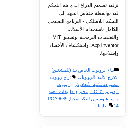
ترقية تصميم الذراع الذي يتم التحكم
فيه بواسطة مقياس الجهد إلى
التحكم اللاسلكي - البرنامج التعليمي
الكامل باستخدام الأسلاك،
والتعليمات البرمجية، وتطبيق MIT
App Inventor، واستكشاف الأخطاء
وإصلاحها.
التصنيفات
بناء الروبوت الخاص بك (للمبتدئين)
,
الوسوم
الأذرع الآلية
,
الروبوتات
ذراع روبوت
مطبوعة ثلاثية الأبعاد
,
ذراع روبوت
أردوينو
,
HC-05
,
مخترع تطبيقات معهد
ماساتشوستس للتكنولوجيا
,
PCA9685
14 تعليقات