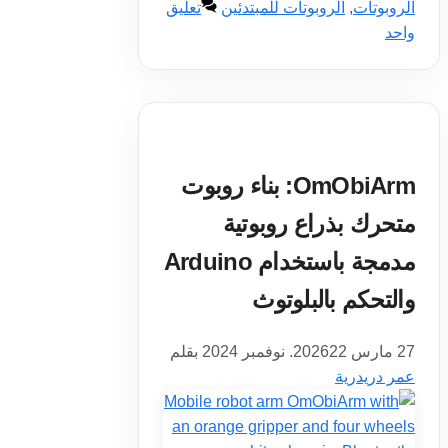
الروبوتات
,
الروبوتات للمبتدئين
تعليق
واحد
OmObiArm: بناء روبوت
متحرك بذراع روبوتية
مدمجة باستخدام Arduino
والتحكم بالبلوتوث
27 مارس 2026
22. نوفمبر 2024
بقلم
عمر دريدرية