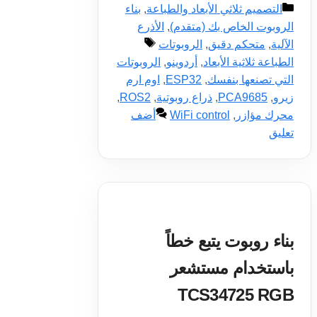
التصنيفات
التصميم ثلاثي الأبعاد والطباعة
,
بناء
الروبوت الخاص بك (متقدم)
,
الأذرع
الوسوم
الآلية
,
متحكم دقيق
,
الروبوتات
الطباعة ثلاثية الأبعاد
,
أردوينو
,
الروبوتات
التي تصنعها بنفسك
,
ESP32
,
اوم ارم
زيرو
,
PCA9685
,
ذراع روبوتية
,
ROS2
,
محرك مؤازر
,
WiFi control
أضف
تعليق
بناء روبوت يتبع خطاً
باستخدام مستشعر
TCS34725 RGB