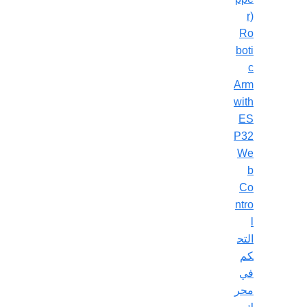
r)
Ro
boti
c
Arm
with
ES
P32
We
b
Co
ntro
l
التح
كم
في
محر