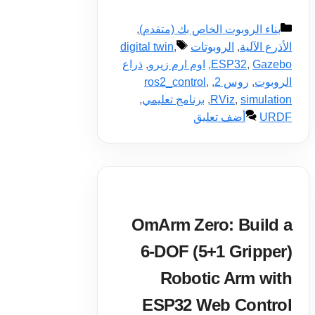
التصنيفات
بناء الروبوت الخاص بك (متقدم)
,
الوسوم
الأذرع الآلية
,
الروبوتات
,
digital twin
Gazebo
,
ESP32
,
اوم ارم زيرو
,
ذراع
الروبوت
,
روس 2
,
,
ros2_control
simulation
,
RViz
,
برنامج تعليمي
,
URDF
أضف تعليق
OmArm Zero: Build a
6-DOF (5+1 Gripper)
Robotic Arm with
ESP32 Web Control