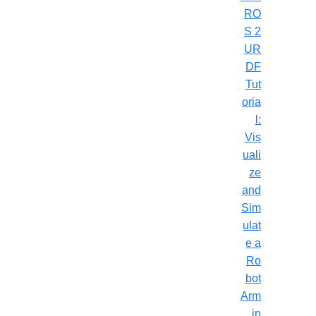
RO
S 2
UR
DF
Tut
oria
l:
Vis
uali
ze
and
Sim
ulat
e a
Ro
bot
Arm
in