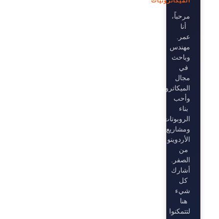
الميكاترونيات
مرحباً،
أنا
عمر.
مهندس
وباحث
في
مجال
الميكاترونيات،
وأحب
بناء
الروبوتات
ومشاريع
الأردوينو
من
الصفر.
أشارك
كل
شيء
هنا
لتتمكنوا