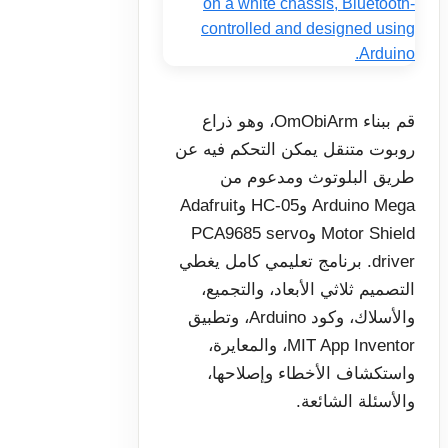
قم ببناء OmObiArm، وهو ذراع
روبوت متنقل يمكن التحكم فيه عن
طريق البلوتوث ومدعوم من
Arduino Mega وHC-05 وAdafruit
Motor Shield وPCA9685 servo
driver. برنامج تعليمي كامل يغطي
التصميم ثلاثي الأبعاد، والتجميع،
والأسلاك، وكود Arduino، وتطبيق
MIT App Inventor، والمعايرة،
واستكشاف الأخطاء وإصلاحها،
والأسئلة الشائعة.