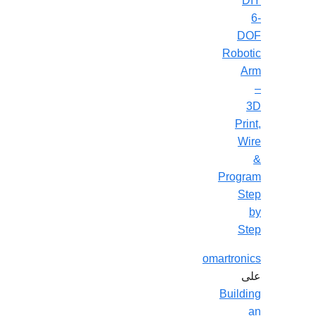
DIY
6-
DOF
Robotic
Arm
–
3D
Print,
Wire
&
Program
Step
by
Step
omartronics
على
Building
an