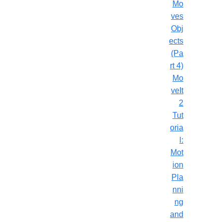
Mo
ves
Obj
ects
(Pa
rt 4)
Mo
veIt
2
Tut
oria
l:
Mot
ion
Pla
nni
ng
and