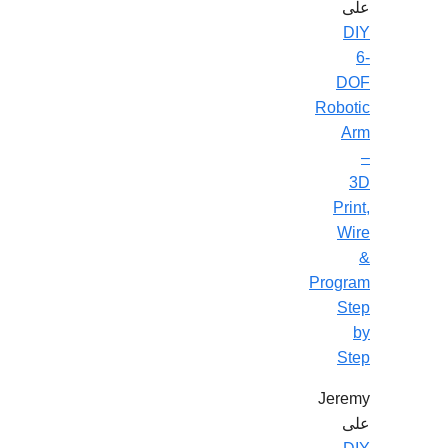
على
DIY
6-
DOF
Robotic
Arm
–
3D
Print,
Wire
&
Program
Step
by
Step
Jeremy
على