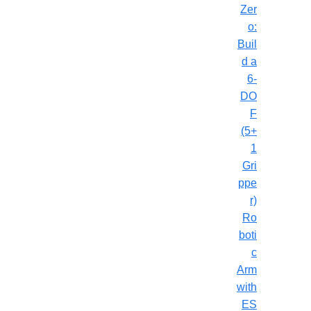
Zer
o:
Buil
d a
6-
DO
F
(5+
1
Gri
ppe
r)
Ro
boti
c
Arm
with
ES