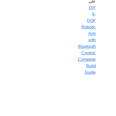
على
DIY
6-
DOF
Robotic
Arm
with
Bluetooth
Control:
Complete
Build
Guide