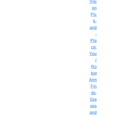
Visi
on
Pic
k-
and
-
Pla
ce:
You
r
Ro
bot
Arm
Fin
ds,
Gra
sps
and