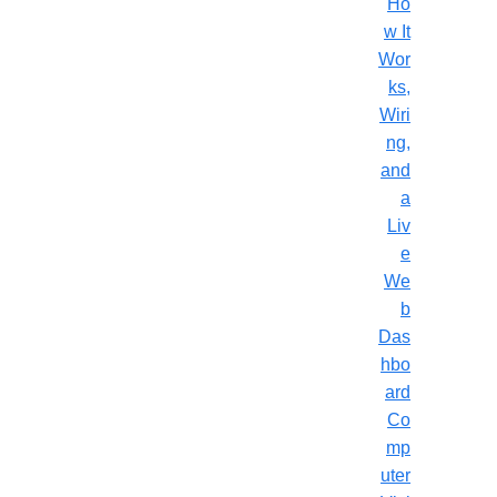
Ho
w It
Wor
ks,
Wiri
ng,
and
a
Liv
e
We
b
Das
hbo
ard
Co
mp
uter