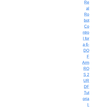
Re
al
Ro
bot
Co
ntro
l for
a 6-
DO
F
Arm
RO
S 2
UR
DF
Tut
oria
l: