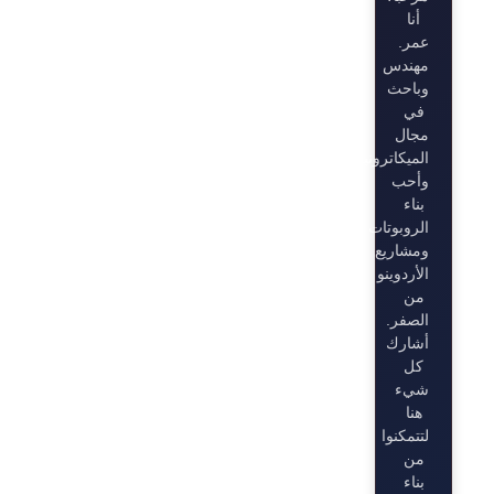
أنا
عمر.
مهندس
وباحث
في
مجال
الميكاترونيات،
وأحب
بناء
الروبوتات
ومشاريع
الأردوينو
من
الصفر.
أشارك
كل
شيء
هنا
لتتمكنوا
من
بناء