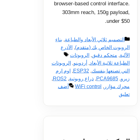
browser-based control interface.
303mm reach, 150g payload,
under $50.
التصنيفات
التصميم ثلاثي الأبعاد والطباعة
,
بناء
الروبوت الخاص بك (متقدم)
,
الأذرع
الوسوم
الآلية
,
متحكم دقيق
,
الروبوتات
الطباعة ثلاثية الأبعاد
,
أردوينو
,
الروبوتات
التي تصنعها بنفسك
,
ESP32
,
اوم ارم
زيرو
,
PCA9685
,
ذراع روبوتية
,
ROS2
,
محرك مؤازر
,
WiFi control
أضف
تعليق