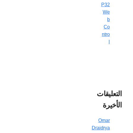
P32
We
b
Co
ntro
l
التعليقات
الأخيرة
Omar
Draidrya