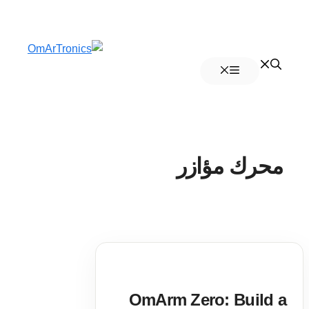
انتقل
إلى
القائمة
المحتوى
محرك مؤازر
OmArm Zero: Build a