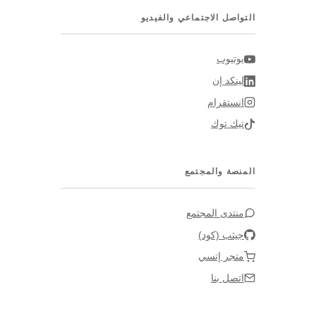
التواصل الاجتماعي والفيديو
يوتيوب
لينكد إن
انستقرام
تيك توك
المنصة والمجتمع
منتدى المجتمع
جيثب (كود)
متجر إتسي
اتصل بنا