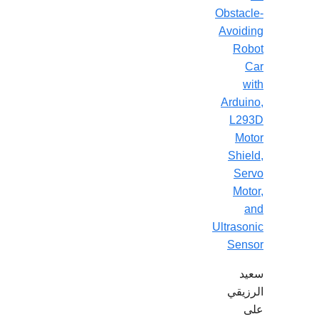
Obstacle-
Avoiding
Robot
Car
with
Arduino,
L293D
Motor
Shield,
Servo
Motor,
and
Ultrasonic
Sensor
سعيد
الرزيقي
على