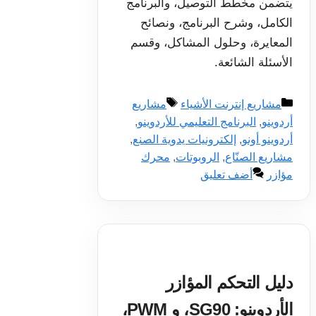
يتضمن مخطط التوصيل، والبرنامج
الكامل، وشرح البرنامج، ونصائح
المعايرة، وحلول المشاكل، وقسم
الأسئلة الشائعة.
التصنيفات
الوسوم
مشاريع إنترنت الأشياء
مشاريع
أردوينو
,
البرنامج التعليمي للأردوينو
,
أردوينو أونو
,
إلكترونيات يدوية الصنع
,
مشاريع الصنّاع
,
الروبوتات
,
محرك
مؤازر
أضف تعليق
دليل التحكم المؤازر
الأردوينو: SG90، و PWM،