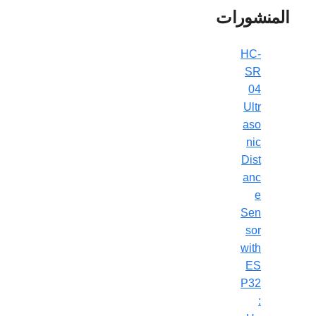
المنشورات
HC-
SR
04
Ultr
aso
nic
Dist
anc
e
Sen
sor
with
ES
P32
: