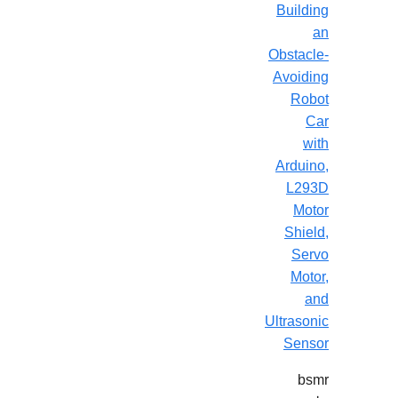
Building
an
Obstacle-
Avoiding
Robot
Car
with
Arduino,
L293D
Motor
Shield,
Servo
Motor,
and
Ultrasonic
Sensor
bsmr