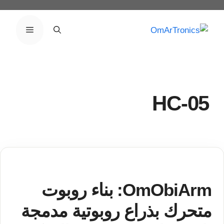
نتقل
لى
القائمة
لمحتوى
HC-05
OmObiArm: بناء روبوت
متحرك بذراع روبوتية مدمجة