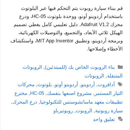
قم ببناء سيارة روبوت يتم التحكم فيها عبر البلوتوث
باستخدام أردوينو أونو، ووحدة بلوتوث HC-05، ودرع
محرك Adafruit V1.2. دليل تعليمي كامل يغطي تصميم
الهيكل ثلاثي الأبعاد، والتجميع، والتوصيلات الكهربائية،
وبرمجة أردوينو، وتطبيق MIT App Inventor، واستكشاف
الأخطاء وإصلاحها.
التصنيفات
بناء الروبوت الخاص بك (للمبتدئين)
,
الروبوتات
المتنقلة
,
الروبوتات
الوسوم
أدافروت
,
أردوينو
,
أردوينو أونو
,
بلوتوث
,
محركات
التيار المستمر
,
مشروع اصنعها بنفسك
,
HC-05
,
مخترع
تطبيقات معهد ماساتشوستس للتكنولوجيا
,
درع المحرك
,
سيارة روبوتية
,
الروبوت
,
روبوتيرباو
تعليق واحد