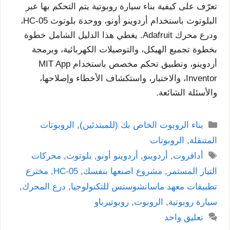
تعرّف على كيفية بناء سيارة روبوتية يتم التحكم بها عبر
البلوتوث باستخدام أردوينو أونو، ووحدة بلوتوث HC-05،
ودرع محرك Adafruit. يغطي هذا الدليل الشامل خطوة
بخطوة تجميع الهيكل، والتوصيلات الكهربائية، وبرمجة
أردوينو، وتطبيق تحكم مخصص باستخدام MIT App
Inventor، والاختبار، واستكشاف الأخطاء وإصلاحها،
والأسئلة الشائعة.
التصنيفات
بناء الروبوت الخاص بك (للمبتدئين)
,
الروبوتات
المتنقلة
,
الروبوتات
الوسوم
أدافروت
,
أردوينو
,
أردوينو أونو
,
بلوتوث
,
محركات
التيار المستمر
,
مشروع اصنعها بنفسك
,
HC-05
,
مخترع
تطبيقات معهد ماساتشوستس للتكنولوجيا
,
درع المحرك
,
سيارة روبوتية
,
الروبوت
,
روبوتيرباو
تعليق واحد