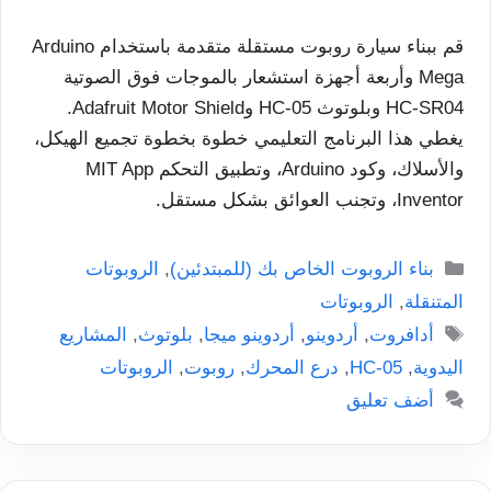
قم ببناء سيارة روبوت مستقلة متقدمة باستخدام Arduino
Mega وأربعة أجهزة استشعار بالموجات فوق الصوتية
HC-SR04 وبلوتوث HC-05 وAdafruit Motor Shield.
يغطي هذا البرنامج التعليمي خطوة بخطوة تجميع الهيكل،
والأسلاك، وكود Arduino، وتطبيق التحكم MIT App
Inventor، وتجنب العوائق بشكل مستقل.
التصنيفات
بناء الروبوت الخاص بك (للمبتدئين)
,
الروبوتات
المتنقلة
,
الروبوتات
الوسوم
أدافروت
,
أردوينو
,
أردوينو ميجا
,
بلوتوث
,
المشاريع
اليدوية
,
HC-05
,
درع المحرك
,
روبوت
,
الروبوتات
أضف تعليق