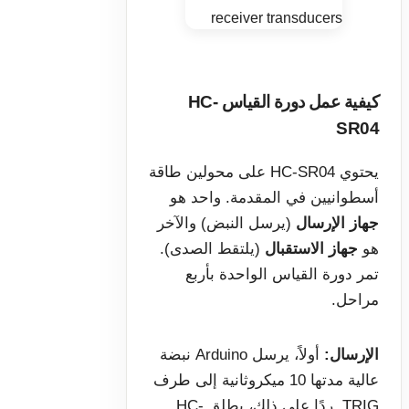
كيفية عمل دورة القياس HC-
SR04
يحتوي HC-SR04 على محولين طاقة
أسطوانيين في المقدمة. واحد هو
جهاز الإرسال
(يرسل النبض) والآخر
هو
جهاز الاستقبال
(يلتقط الصدى).
تمر دورة القياس الواحدة بأربع
مراحل.
الإرسال:
أولاً، يرسل Arduino نبضة
عالية مدتها 10 ميكروثانية إلى طرف
TRIG. ردًا على ذلك، يطلق HC-