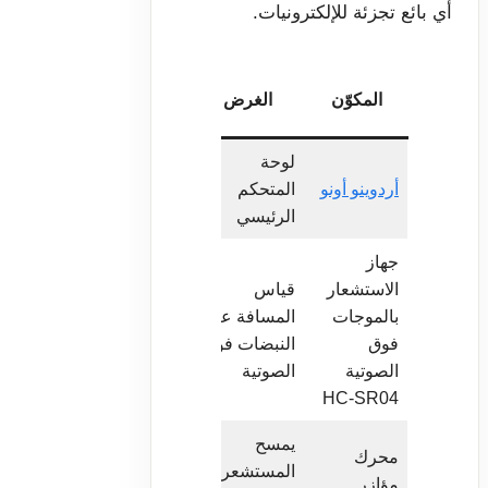
أي بائع تجزئة للإلكترونيات.
هل هذا
المكوّن
الغرض
الملاحظات
مطلوب؟
لوحة
تعمل أي لوحة
أردوينو أونو
المتحكم
نعم
متوافقة مع
الرئيسي
Uno
جهاز
الاستشعار
قياس
بالموجات
المسافة عبر
نطاق 2 سم إ
نعم
فوق
النبضات فوق
400 سم
الصوتية
الصوتية
HC-SR04
يمسح
محرك
المستشعر
جهاز مؤازر
مؤازر
نعم