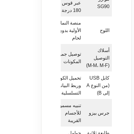
عبر قوس
دقيق قياسي
SG90
180 درجة
منصة النماذج
نصف الحجم أو
اللوح
الأولية بدون
نعم
الحجم الكامل
لحام
أسلاك
توصيل جميع
10 أسلاك على
التوصيل
نعم
المكونات
الأقل
(M-M، M-F)
كابل USB
تحميل الكود
كابل Arduino
(من النوع A
وربط البيانات
نعم
USB قياسي
إلى B)
التسلسلية
تنبيه مسموع
جرس نشط أو
جرس بيزو
للأجسام
اختياري
غير نشط
القريبة
طابعة ثلاثية
حوامل