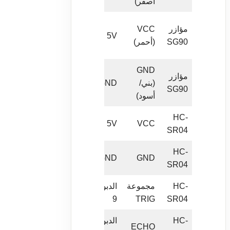
أصفر)
PWM
مزود
مؤازر
VCC
5V
الطاقة
SG90
(أحمر)
للمؤازر
GND
مؤازر
أرضية
(بني/
GND
SG90
مشتركة
أسود)
HC-
طاقة
5V
VCC
SR04
المستشعر
HC-
أرضية
GND
GND
SR04
مشتركة
HC-
مجموعة
الدبوس
إخراج نبض
SR04
TRIG
9
الزناد
HC-
الدبوس
إدخال نبض
ECHO