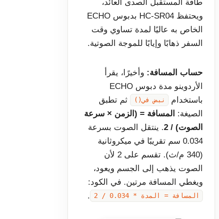
طاقة المستقبل الصدى العائد،
ويحتفظ HC-SR04 بدبوس ECHO
الخاص به عاليًا لمدة تساوي وقت
السفر ذهابًا وإيابًا للموجة الصوتية.
حساب المسافة:
وأخيرًا، يقرأ
الأردوينو مدة دبوس ECHO
باستخدام
ثم تطبق
نبض في()
الصيغة:
المسافة = (الزمن × سرعة
الصوت) / 2
. ينتقل الصوت بسرعة
0.034 سم تقريبًا في ميكروثانية
(340 م/ث). تقسم على 2 لأن
الصوت يذهب إلى الجسم ويعود،
ويغطي المسافة مرتين. في الكود:
.
المسافة = المدة * 0.034 / 2