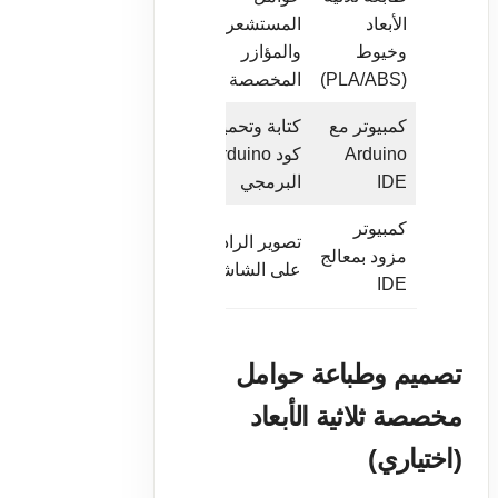
الأبعاد
المستشعرات
يعمل تركيب
اختياري
وخيوط
والمؤازر
اللوح أيضاً
(PLA/ABS)
المخصصة
كمبيوتر مع
كتابة وتحميل
تنزيل Arduino
Arduino
كود Arduino
نعم
IDE
IDE
البرمجي
كمبيوتر
تحميل مجاني
تصوير الرادار
مزود بمعالج
اختياري
من موقع
على الشاشة
rocessing.org
IDE
تصميم وطباعة حوامل
مخصصة ثلاثية الأبعاد
(اختياري)