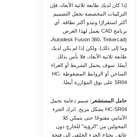
إذا كان لديك طابعة ثلاثية الأبعاد، فإن
التركيبات المخصصة تجعل التصميم
أكثر استقرارًا وتبدو أكثر نظافة. أي
برنامج CAD يعمل لهذا الغرض
(Autodesk Fusion 360، Tinkercad،
وما إلى ذلك). ولكن إذا لم يكن لديك
طابعة ثلاثية الأبعاد، فلا بأس بذلك
أيضًا. سوف يحمل الشريط أو الغراء
الساخن أو الروابط المضغوطة HC-
SR04 على بوق المؤازرة أيضًا.
حامل المستشعر:
صمم دعامة تحمل
HC-SR04 بشكل مريح. اترك الجزء
الأمامي مفتوحًا حتى يتمكن كلا
المحولين من "الرؤية" للخارج دون
عائق. يحتاج الجزء الخلفي إلى فتحة