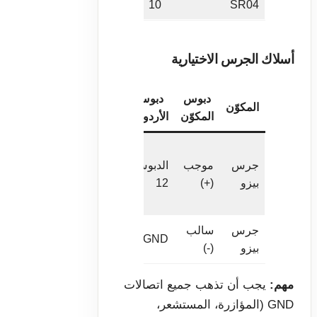
SR04
10
الصدى
أسلاك الجرس الاختيارية
دبوس
دبوس
المكوّن
الملاحظات
المكوّن
الأردوينو
سلك
جرس
موجب
الدبوس
إشارة
بيزو
(+)
12
لإخراج
النغمة
جرس
سالب
أرضية
GND
بيزو
(-)
مشتركة
مهم:
يجب أن تذهب جميع اتصالات
GND (المؤازرة، المستشعر،