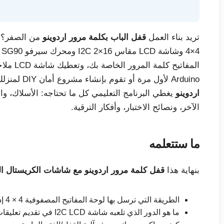
تريد بناء العمل
قفل الباب بكلمة مرور اردوينو
من الصفر؟ ف
المفاتي
Arduino لأول مرة أو تقوم بإنشاء مشروع أمان DIY لمنزلك أو مساحة العمل الخاصة بك، فهذا
اردوينو
يغطي البرنامج التعليمي كل ما تحتاجه: الأسلاك، وال
الآخر، ونصائح الاختبار، وأفكار الترقية.
ما ستتعلمه
بنهاية هذا
قفل كلمة مرور اردوينو مع شاشات الكريستال ا
الطريقة التي ترسل بها لوحة المفاتيح المصفوفية 4 × 4 إدخال كلمة المرور إلى Arduino.
ما هو الدور الذي تلعبه شاشة I2C LCD في تقديم تعليقات مباشرة للمستخدم (المطالبات، والإدخال المقنع، ورسائل الخطأ).