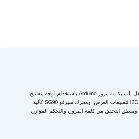
يرشدك هذا البرنامج التعليمي خلال إنشاء نظام قفل باب بكلمة مرور Arduino باستخدام لوحة مفاتيح
▶
مصفوفة 4×4 للإدخال، وشاشة LCD مقاس 16×2 I2C لتعليقات العرض، ومحرك سيرفو SG90 كآلية
ومنطق التحقق من كلمة المرور، والتحكم المؤازر،