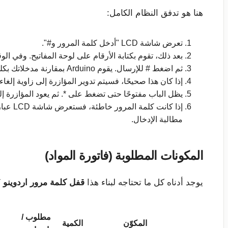
هنا هو تدفق النظام الكامل:
تعرض شاشة LCD "أدخل كلمة المرور و#".
بعد ذلك، تقوم بكتابة الأرقام على لوحة المفاتيح. وفي الوقت نفسه، تقوم شاشة LCD ب
ثم اضغط # للإرسال. يقوم Arduino بمقارنة مدخلاتك بكلمة المرور المخزنة.
إذا كان هذا صحيحًا، فسيتم تدوير المؤازرة إلى زاوية إلغاء القفل وستعرض شاشة CD
يظل الباب مفتوحًا حتى تضغط على *. ثم يعود المؤازرة إل
مطالبة الإدخال.
المكونات المطلوبة (فاتورة المواد)
يوجد أدناه كل ما تحتاجه لبناء هذا
قفل كلمة مرور اردوينو DIY
مطلوب /
المكوّن
الكمية