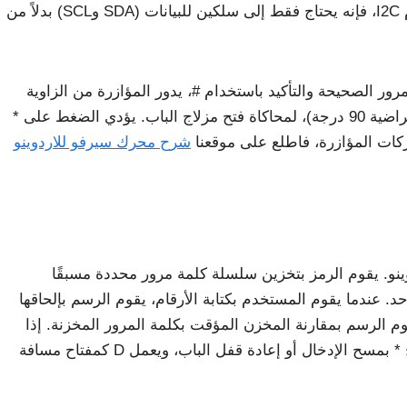
المرور خاطئة" إذا كان الرمز غير صحيح. نظرًا لأنه يستخدم I2C، فإنه يحتاج فقط إلى سلكين للبيانات (SDA وSCL) بدلاً من
رور الصحيحة والتأكيد باستخدام #، يدور المؤازرة من الزاوية
المغلقة (الافتراضي 0 درجة) إلى الزاوية غير المؤمنة (الافتراضية 90 درجة)، لمحاكاة فتح مزلاج الباب. يؤدي الضغط على *
ركات المؤازرة، فاطلع على موقعنا
شرح محرك سيرفو للاردوينو
ينو. يقوم الرمز بتخزين سلسلة كلمة مرور محددة مسبقًا
ي مكان واحد. عندما يقوم المستخدم بكتابة الأرقام، يقوم الرسم بإلحاقها
الرسم بمقارنة المخزن المؤقت بكلمة المرور المخزنة. إذا
تطابقوا، يفتح الباب. وإلا ستظهر رسالة خطأ. يقوم المفتاح * بمسح الإدخال أو إعادة قفل الباب، ويعمل D كمفتاح مسافة