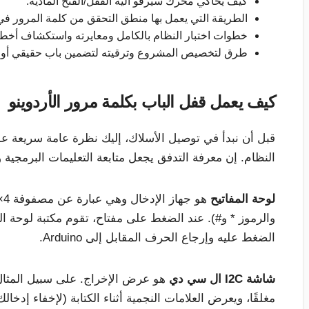
كيف يحاكي محرك سيرفو آلية القفل/الفتح المادية.
الطريقة التي يعمل بها منطق التحقق من كلمة المرور في رسم o
خطوات اختبار النظام بالكامل ومعايرته واستكشاف أخطائ
طرق لتخصيص المشروع وترقيته لتضمين باب حقيقي أو إ
كيف يعمل قفل الباب بكلمة مرور الأردوينو
قبل أن نبدأ في توصيل الأسلاك، إليك نظرة عامة سريعة ع
النظام. إن معرفة التدفق يجعل متابعة التعليمات البرمجية 
لوحة المفاتيح
والرموز * و#). عند الضغط على مفتاح، تقوم مكتبة لوحة 
الضغط عليه وإرجاع الحرف المقابل إلى Arduino.
شاشة I2C ال سي دي
هو عرض الإخراج. على سبيل المثال،
مغلقًا، ويعرض العلامات النجمية أثناء الكتابة (لإخفاء إدخ