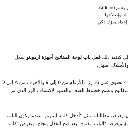
Arduin.
ه وإصلاحها.
عداد منزل ذكي.
لى كيفية ذلك
قفل باب لوحة المفاتيح أجهزة اردوينو
يعمل
والأسلاك أسهل.
هو جهاز الإدخال وهي عبارة عن مصفوفة 4×4 تحتوي على 16 زرًا (الأرقام من 0 إلى 9 والأحرف من A إلى D
المفاتيح بمسح خطوط الصف والعمود لاكتشاف الزر الذي تم
 يعرض مطالبات مثل "أدخل كلمة المرور" عندما يكون الباب
الك)، ويعرض "الباب مفتوح" بعد فتح القفل بنجاح، ويعرض "كلمة