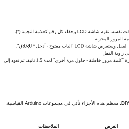
إخفاء كل رقم كعلامة النجمة (*).
L "الباب مفتوح - أدخل * للإغلاق".
ى زاوية القفل.
إذا كانت كلمة المرور خاطئة، فستعرض شاشة LCD عبارة "كلمة مرور خاطئة - حاول مرة أخرى" لمدة 1.5 ثانية، ثم تعود إلى
. معظم هذه الأجزاء تأتي في مجموعات Arduino القياسية.
الغرض
الملاحظات