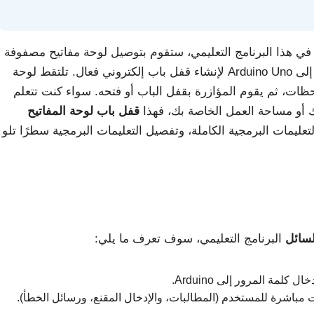
ي هذا البرنامج التعليمي، ستقوم بتوصيل لوحة مفاتيح مصفوفة
4×4 وشاشة LCD مقاس 16×2 I2C ومحرك سيرفو SG90 إلى Arduino Uno لإنشاء قفل باب إلكتروني فعال. تلتقط لوحة
ح كلمة المرور الخاصة بك، وتعطيك شاشة LCD ملاحظات، ثم يقوم المؤازرة بقفل الباب أو فتحه. سواء كنت تتعلم
قفل باب لوحة المفاتيح
تعليمات البرمجية الكاملة، وتفصيل التعليمات البرمجية سطرًا تلو
لسائل
البرنامج التعليمي، سوف تعرف ما يلي: