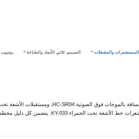
المستشعرات والمشغلات
التصميم ثلاثي الأبعاد والطباعة
يوتيوب
دروس تعليمية حول مستشعرات Arduino تغطي مستشعرات المسافة بالموجات فوق الصوتية HC-SR04، ومستقبلات الأشعة
الحمراء KY-022، ومستشعرات الألوان TCS34725 RGB، ومستشعرات خط الأشعة تحت الحمراء KY-033. يتضم