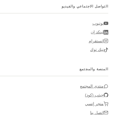
التواصل الاجتماعي والفيديو
يوتيوب
لينكد إن
انستقرام
تيك توك
المنصة والمجتمع
منتدى المجتمع
جيثب (كود)
متجر إتسي
اتصل بنا