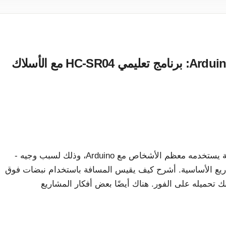
مستشعر المسافة بالموجات فوق الصوتية Arduino: برنامج تعليمي HC-SR04 مع الأسلاك
من المحتمل أن يكون HC-SR04 هو أول مستشعر للمسافة يستخدمه معظم الأشخاص مع Arduino، وذلك لسبب وجيه -
يع الأساسية. أشرح كيف يقيس المسافة باستخدام نبضات فوق
ك تحميله على الفور. هناك أيضًا بعض أفكار المشاريع