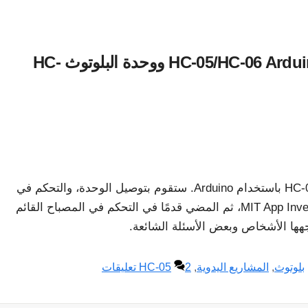
البرنامج التعليمي الكامل لوحدة البلوتوث HC-05/HC-06 Arduino ووحدة البلوتوث HC-
يشرح هذا البرنامج التعليمي وحدات Bluetooth HC-05 وHC-06 باستخدام Arduino. ستقوم بتوصيل الوحدة، والتحكم في
مصباح LED عبر البلوتوث، وإنشاء تطبيق أساسي في MIT App Inventor، ثم المضي قدمًا في التحكم في المصباح القائم
اجهها الأشخاص وبعض الأسئلة الشائعة.
بلوتوث
,
المشاريع اليدوية
,
2 تعليقات
HC-05