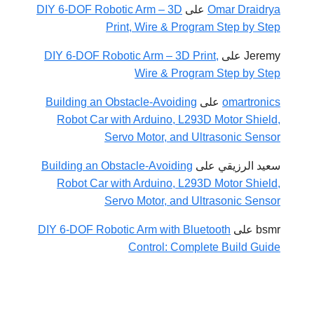
Omar Draidrya
على
DIY 6-DOF Robotic Arm – 3D
Print, Wire & Program Step by Step
Jeremy
على
DIY 6-DOF Robotic Arm – 3D Print,
Wire & Program Step by Step
omartronics
على
Building an Obstacle-Avoiding
Robot Car with Arduino, L293D Motor Shield,
Servo Motor, and Ultrasonic Sensor
سعيد الرزيقي
على
Building an Obstacle-Avoiding
Robot Car with Arduino, L293D Motor Shield,
Servo Motor, and Ultrasonic Sensor
bsmr
على
DIY 6-DOF Robotic Arm with Bluetooth
Control: Complete Build Guide